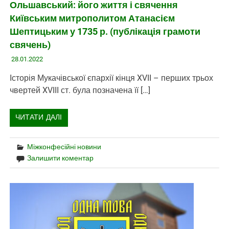
Ольшавський: його життя і свячення
Київським митрополитом Атанасієм
Шептицьким у 1735 р. (публікація грамоти
свячень)
28.01.2022
Історія Мукачівської єпархії кінця XVII – перших трьох
чвертей XVIII ст. була позначена її […]
ЧИТАТИ ДАЛІ
Міжконфесійні новини
Залишити коментар