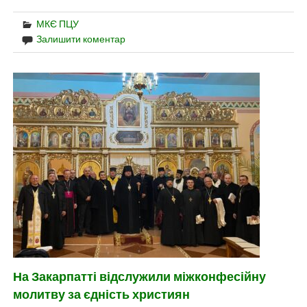
МКЄ ПЦУ
Залишити коментар
На Закарпатті відслужили міжконфесійну
молитву за єдність християн