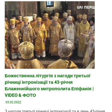
Божественна літургія з нагоди третьої
річниці інтронізацїї та 43-річчя
Блаженнійшого митрополита Епіфанія |
VIDEO & ФОТО
03.02.2022
З нагоди третьої річниці інтронізацїї та в день 43-річчя