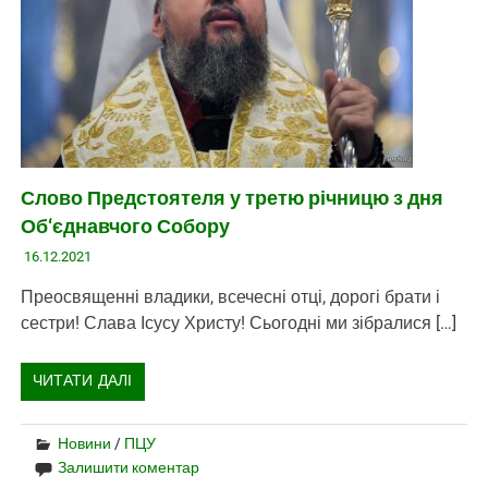
Слово Предстоятеля у третю річницю з дня
Об‘єднавчого Собору
16.12.2021
Преосвященні владики, всечесні отці, дорогі брати і
сестри! Слава Ісусу Христу! Сьогодні ми зібралися […]
ЧИТАТИ ДАЛІ
Новини
/
ПЦУ
Залишити коментар