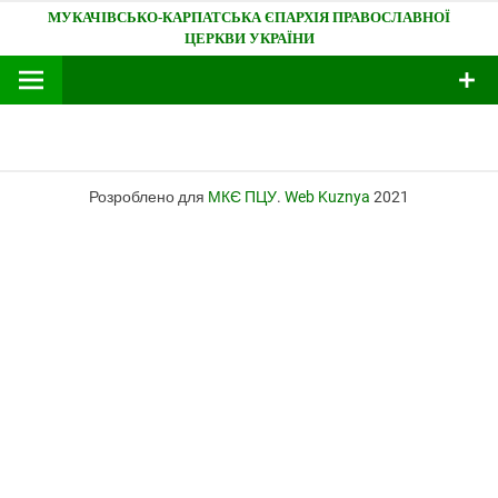
Skip
Мукачівсько-Карпатська єпархія
to
content
Розроблено для
МКЄ ПЦУ
.
Web Kuznya
2021