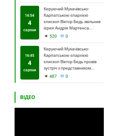
Керуючий Мукачівсько-
Карпатською єпархією
16:54
4
єпископ Віктор Бедь звільнив
ієрея Андрія Мартенса...
серпня
520
0
Керуючий Мукачівсько-
Карпатською єпархією
16:45
4
єпископ Віктор Бедь провів
зустріч з представником...
серпня
487
0
ВІДЕО