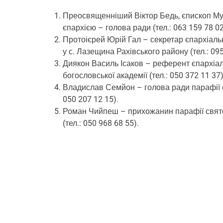
Преосвященніший Віктор Бедь, єпископ Мук
єпархією – голова ради (тел.: 063 159 78 02
Протоієрей Юрій Гал – секретар єпархіаль
у с. Лазещина Рахівського району (тел.: 095
Диякон Василь Ісаков – референт єпархіаль
богословської академії (тел.: 050 372 11 37)
Владислав Семйон – голова ради парафії с
050 207 12 15).
Роман Чийпеш – прихожанин парафії святог
(тел.: 050 968 68 55).