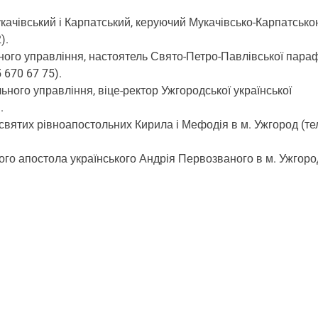
ачівський і Карпатський, керуючий Мукачівсько-Карпатсько
).
ного управління, настоятель Свято-Петро-Павлівської параф
 670 67 75).
ного управління, віце-ректор Ужгородської української
.
вятих рівноапостольних Кирила і Мефодія в м. Ужгород (тел
о апостола українського Андрія Первозваного в м. Ужгоро