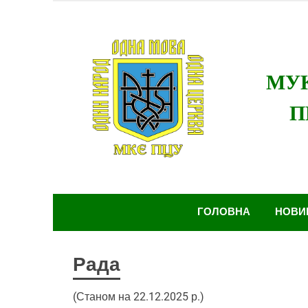
Skip
to
content
Мукачівсько-Карпатська єпархія Православно
України
ГОЛОВНА
НОВИ
Рада
(Станом на 22.12.2025 р.)