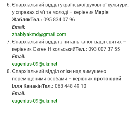
Єпархіальний відділ української духовної культу­ри,
у справах сім’ї та молоді
– керівник
Марія
Жабляк
Тел.:
095 834 07 96
Email:
zhablyakmd@gmail.com
Єпархіальний відділ з питань канонізації святих
–
керівник Євген Нікольський
Тел.:
093 007 37 55
Email:
eugenius-09@ukr.net
Єпархіальний відділ опіки над вимушено
переміщеними особами
– керівник
протоієрей
Ілля Канакін
Тел.:
068 448 49 10
Email:
eugenius-09@ukr.net