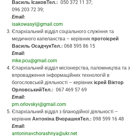
Василь Ісаков
Тел.:
050 372 11 37;
096 203 72 39;
Email:
isakowasyl@gmail.com
Єпархіальний відділ соціального служіння та
медичного капеланства
– керівник
протоієрей
Василь Осадчук
Тел.:
068 595 86 15
Email:
mke.pcu@gmail.com
Єпархіальний відділ місіонерства, паломництва та з
впровадження інформаційних технологій в
богословській діяльності
– керівник
ієрей Віктор
Орловський
Тел.:
067 469 57 69
Email:
pm.orlovskyi@gmail.com
Єпархіальний відділ з бланодійної діяльності –
керівник
Антоніна Вчорашня
Тел.:
098 599 16 48
Email:
antoninavchorashnya@ukr.net