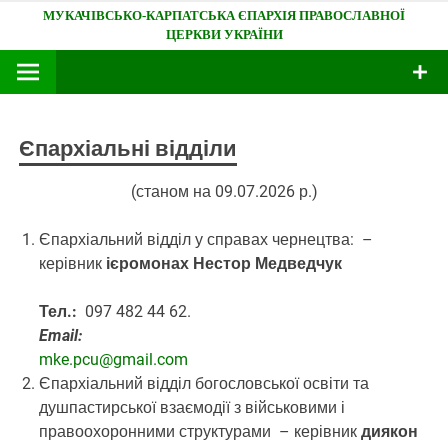
Skip
Мукачівсько-Карпатська єпархія
to
content
Єпархіальні відділи
(станом на 09.07.2026 р.)
Єпархіальний відділ у справах чернецтва:
–
керівник
ієромонах Нестор Медведчук
Тел.:
097 482 44 62.
Email:
mke.pcu@gmail.com
Єпархіальний відділ богословської освіти та
душпастирської взаємодії з військовими і
правоохоронними структурами
– керівник
диякон