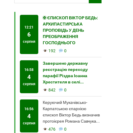
✠ ЄПИСКОП ВІКТОР БЕДЬ:
АРХИПАСТИРСЬКА
12:21
ПРОПОВІДЬ У ДЕНЬ
6
ПРЕОБРАЖЕННЯ
серпня
ГОСПОДНЬОГО
192
0
Завершено державну
реєстрацію переходу
16:58
4
парафії Різдва Іоанна
Хрестителя в селі...
серпня
842
0
Керуючий Мукачівсько-
Карпатською єпархією
16:56
4
єпископ Віктор Бедь визначив
протоієрея Романа Савчука...
серпня
476
0