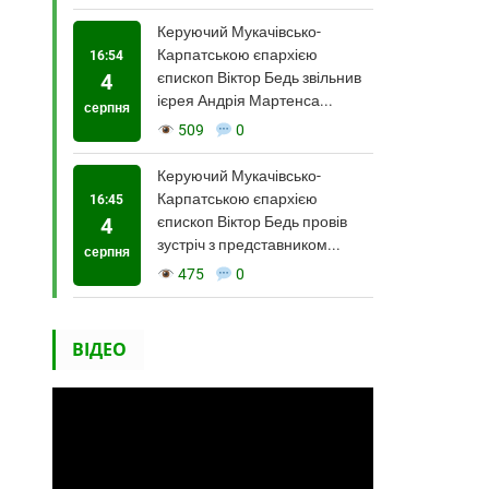
Керуючий Мукачівсько-
Карпатською єпархією
16:54
4
єпископ Віктор Бедь звільнив
ієрея Андрія Мартенса...
серпня
509
0
Керуючий Мукачівсько-
Карпатською єпархією
16:45
4
єпископ Віктор Бедь провів
зустріч з представником...
серпня
475
0
ВІДЕО