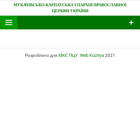
Skip
Мукачівсько-Карпатська єпархія
to
content
Розроблено для
МКЄ ПЦУ
.
Web Kuznya
2021