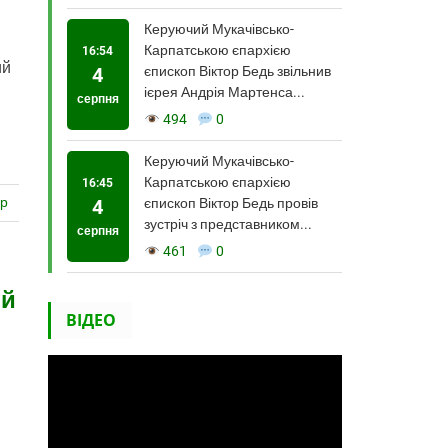
Керуючий Мукачівсько-
Карпатською єпархією
16:54
ий
4
єпископ Віктор Бедь звільнив
ієрея Андрія Мартенса...
серпня
494
0
Керуючий Мукачівсько-
Карпатською єпархією
16:45
ар
4
єпископ Віктор Бедь провів
зустріч з представником...
серпня
461
0
ій
ВІДЕО