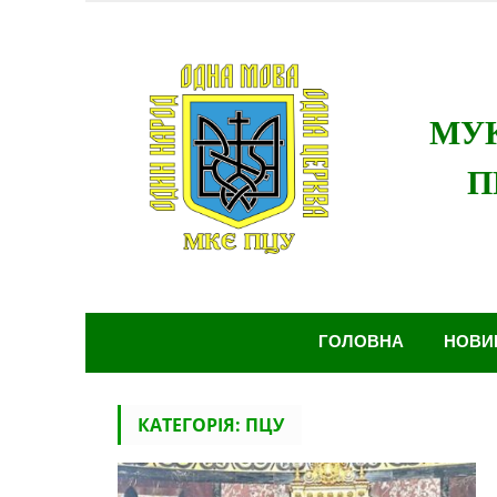
Skip
to
content
Мукачівсько-Карпатська єпархія Православно
України
ГОЛОВНА
НОВИ
КАТЕГОРІЯ:
ПЦУ