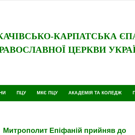
ї Церкви
Мукачівсько-Карпатська єпархія
НИ
ПЦУ
МКЄ ПЦУ
АКАДЕМІЯ ТА КОЛЕДЖ
Митрополит Епіфаній прийняв до