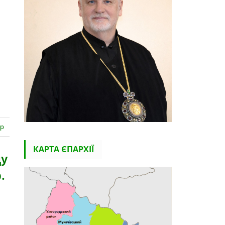
ар
КАРТА ЄПАРХІЇ
ду
.
і