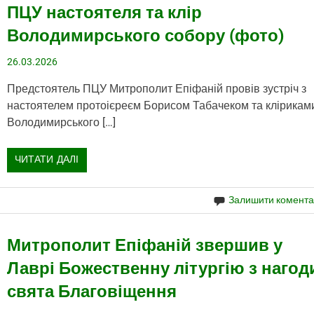
ПЦУ настоятеля та клір
Володимирського собору (фото)
26.03.2026
Предстоятель ПЦУ Митрополит Епіфаній провів зустріч з
настоятелем протоієреєм Борисом Табачеком та клірикам
Володимирського […]
ЧИТАТИ ДАЛІ
Залишити комент
Митрополит Епіфаній звершив у
Лаврі Божественну літургію з нагод
свята Благовіщення