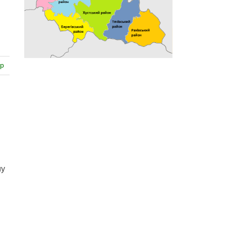
ар
му