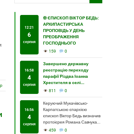
✠ ЄПИСКОП ВІКТОР БЕДЬ:
АРХИПАСТИРСЬКА
12:21
ПРОПОВІДЬ У ДЕНЬ
6
ПРЕОБРАЖЕННЯ
серпня
ГОСПОДНЬОГО
и
159
0
Завершено державну
реєстрацію переходу
16:58
4
парафії Різдва Іоанна
Хрестителя в селі...
серпня
ар
811
0
Керуючий Мукачівсько-
Карпатською єпархією
16:56
и
4
єпископ Віктор Бедь визначив
протоієрея Романа Савчука...
серпня
459
0