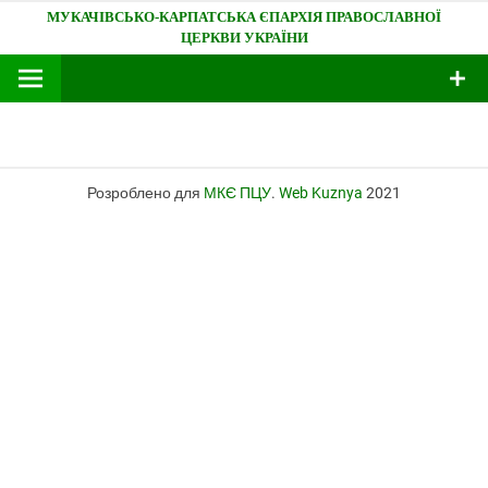
Skip
Мукачівсько-Карпатська єпархія
to
content
Розроблено для
МКЄ ПЦУ
.
Web Kuznya
2021