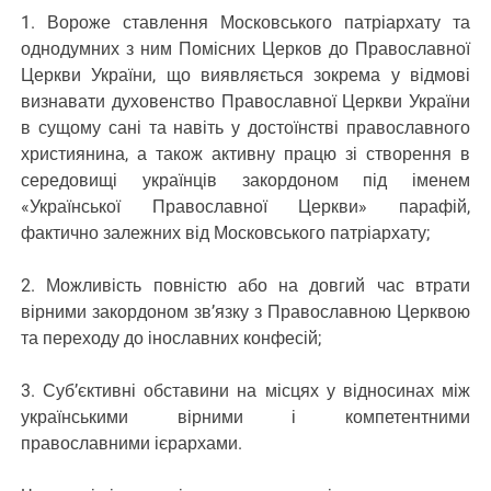
1. Вороже ставлення Московського патріархату та
однодумних з ним Помісних Церков до Православної
Церкви України, що виявляється зокрема у відмові
визнавати духовенство Православної Церкви України
в сущому сані та навіть у достоїнстві православного
християнина, а також активну працю зі створення в
середовищі українців закордоном під іменем
«Української Православної Церкви» парафій,
фактично залежних від Московського патріархату;
2. Можливість повністю або на довгий час втрати
вірними закордоном зв’язку з Православною Церквою
та переходу до інославних конфесій;
3. Суб’єктивні обставини на місцях у відносинах між
українськими вірними і компетентними
православними ієрархами.