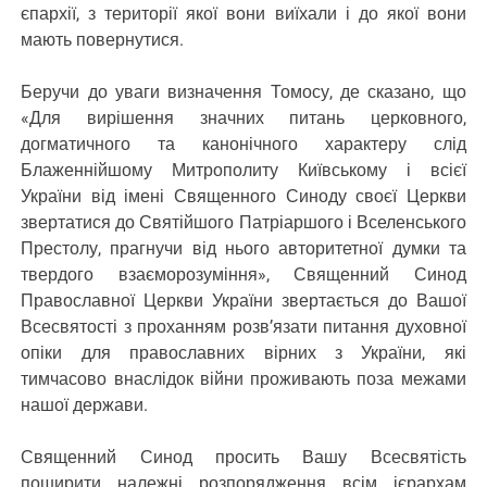
єпархії, з території якої вони виїхали і до якої вони
мають повернутися.
Беручи до уваги визначення Томосу, де сказано, що
«Для вирішення значних питань церковного,
догматичного та канонічного характеру слід
Блаженнійшому Митрополиту Київському і всієї
України від імені Священного Синоду своєї Церкви
звертатися до Святійшого Патріаршого і Вселенського
Престолу, прагнучи від нього авторитетної думки та
твердого взаєморозуміння», Священний Синод
Православної Церкви України звертається до Вашої
Всесвятості з проханням розв’язати питання духовної
опіки для православних вірних з України, які
тимчасово внаслідок війни проживають поза межами
нашої держави.
Священний Синод просить Вашу Всесвятість
поширити належні розпорядження всім ієрархам