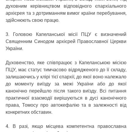
духовним керівництвом відповідного єпархіального
архієрея та з дотриманням вимог країни перебування,
здійснюють свою працю.
3. Головою Капеланської місії ПЦУ є визначений
Священним Синодом архієрей Православної Церкви
України.
Духовенство, яке співпрацює з Капеланською місією
ПЦУ, має статус тимчасово відрядженого до її складу,
залишаючись у клірі тієї єпархії, до якої воно належало
до моменту виїзду за межі України або до якої
канонічно перейшло після такого виїзду. Всі питання
практичної взаємодії вирішуються в дусі канонічного
права, Томосу про автокефалію та в залежності від
конкретних обставин.
4. В разі, якщо місцева компетентна православна