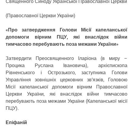
Священного Синоду Української Православної Церкви
(Православної Церкви України)
«Про затвердження Голови Місії капеланської
допомоги вірним ПЦУ, які внаслідок війни
тимчасово перебувають поза межами України»
Затвердити Преосвященного Іларіона (в миру –
Процика Руслана Івановича), архієпископа
Рівненського і Острозького, заступника Голови
Управління зовнішніх церковних зв’язків, Головою
Місії капеланської допомоги вірним Православної
Церкви України, які внаслідок війни тимчасово
перебувають поза межами України (Капеланської місії
ПЦУ).
Епіфаній