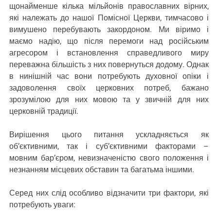
щонайменше кілька мільйонів православних вірних,
які належать до нашої Помісної Церкви, тимчасово і
вимушено перебувають закордоном. Ми віримо і
маємо надію, що після перемоги над російським
агресором і встановлення справедливого миру
переважна більшість з них повернуться додому. Однак
в нинішній час вони потребують духовної опіки і
задоволення своїх церковних потреб, бажано
зрозумілою для них мовою та у звичній для них
церковній традиції.
Вирішення цього питання ускладняється як
об’єктивними, так і суб’єктивними факторами –
мовним бар’єром, невизначеністю свого положення і
незнанням місцевих обставин та багатьма іншими.
Серед них слід особливо відзначити три фактори, які
потребують уваги: