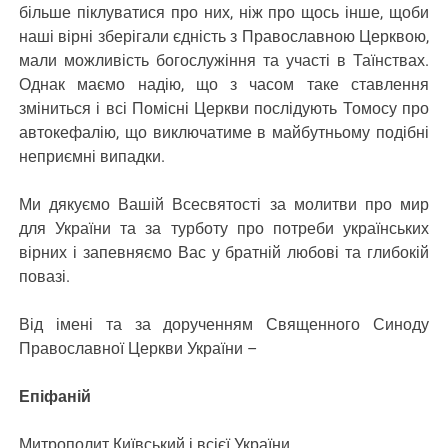
більше піклуватися про них, ніж про щось інше, щоби
наші вірні зберігали єдність з Православною Церквою,
мали можливість богослужіння та участі в Таїнствах.
Однак маємо надію, що з часом таке ставлення
зміниться і всі Помісні Церкви послідують Томосу про
автокефалію, що виключатиме в майбутньому подібні
неприємні випадки.
Ми дякуємо Вашій Всесвятості за молитви про мир
для України та за турботу про потреби українських
вірних і запевняємо Вас у братній любові та глибокій
повазі.
Від імені та за дорученням Священного Синоду
Православної Церкви України –
Епіфаній
Митрополит Київський і всієї України