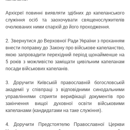
Архієреї повинні виявляти здібних до капеланського
служіння осіб та заохочувати священослужителів
очолюваних ними єпархій до його проходження.
2. Звернутися до Верховної Ради України з проханням
внести поправку до Закону про військове капеланство,
якою запровадити перехідний період щонайменше на
5 років з можливістю заміщати цивільним капеланам
посади військових капеланів.
3. Доручити Київській православній богословській
академії у співпраці з відповідними синодальними
управліннями сприяти верифікації документів про
закінчення вищої духовної освіти військовими
капеланами (кандидатами на таке служіння).
4. Доручити Предстоятелю Православної Церкви