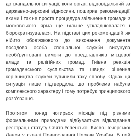
до скандальної ситуації, коли орган, відповідальний за
державно-церковні відносини, поширив рекомендації,
якими і так не проста процедура звільнення громади з
московського ярма ще більше ускладнювалася і
бюрократизувалася. На підставі цих рекомендацій як
нібито обов’язкового до виконання документа
посадова особа спеціальної служби висунула
необґрунтовані вимоги до представників місцевої
влади та релігійних громад. Гнівна реакція
громадянського суспільства та швидкі рішення
керівництва служби зупинили таку спробу. Однак ця
ситуація лише підтвердила, що проблема набула
комплексного характеру і тому потребує принципового
розв’язання.
Протягом понад чотирьох місяців під різними
формальними приводами відбувається відкладання
реєстрації статуту Свято-Успенської Києво-Печерської
Лаври у складі Православної Церкви України. В цей