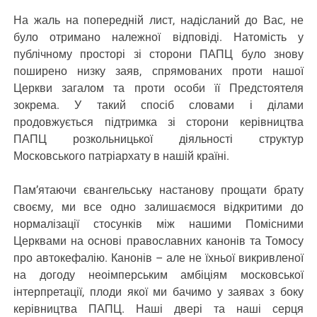
На жаль на попередній лист, надісланий до Вас, не
було отримано належної відповіді. Натомість у
публічному просторі зі сторони ПАПЦ було знову
поширено низку заяв, спрямованих проти нашої
Церкви загалом та проти особи її Предстоятеля
зокрема. У такий спосіб словами і ділами
продовжується підтримка зі сторони керівництва
ПАПЦ розкольницької діяльності структур
Московського патріархату в нашій країні.
Пам’ятаючи євангельську настанову прощати брату
своєму, ми все одно залишаємося відкритими до
нормалізації стосунків між нашими Помісними
Церквами на основі православних канонів та Томосу
про автокефалію. Канонів – але не їхньої викривленої
на догоду неоімперським амбіціям московської
інтерпретації, плоди якої ми бачимо у заявах з боку
керівництва ПАПЦ. Наші двері та наші серця