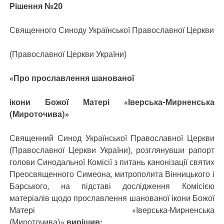
Рішення №20
Священного Синоду Української Православної Церкви
(Православної Церкви України)
«Про прославлення шанованої
ікони Божої Матері «Іверська-Мирненська
(Мироточива)»
Священний Синод Української Православної Церкви
(Православної Церкви України), розглянувши рапорт
голови Синодальної Комісії з питань канонізації святих
Преосвященного Симеона, митрополита Вінницького і
Барського, на підставі дослідження Комісією
матеріалів щодо прославлення шанованої ікони Божої
Матері «Іверська-Мирненська
(Мироточива)»
вирішив: