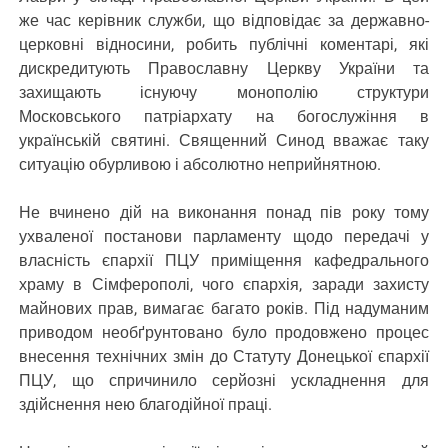
же час керівник служби, що відповідає за державно-
церковні відносини, робить публічні коментарі, які
дискредитують Православну Церкву України та
захищають існуючу монополію структури
Московського патріархату на богослужіння в
українській святині. Священний Синод вважає таку
ситуацію обурливою і абсолютно неприйнятною.
Не вчинено дій на виконання понад пів року тому
ухваленої постанови парламенту щодо передачі у
власність єпархії ПЦУ приміщення кафедрального
храму в Сімферополі, чого єпархія, заради захисту
майнових прав, вимагає багато років. Під надуманим
приводом необґрунтовано було продовжено процес
внесення технічних змін до Статуту Донецької єпархії
ПЦУ, що спричинило серйозні ускладнення для
здійснення нею благодійної праці.