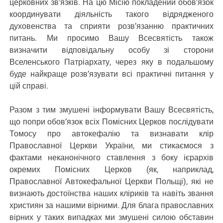
церковних зв’язків. На цю Місію покладений обов’язок
координувати діяльність такого відрядженого
духовенства та сприяти розв’язанню практичних
питань. Ми просимо Вашу Всесвятість також
визначити відповідальну особу зі сторони
Вселенського Патріархату, через яку в подальшому
буде найкраще розв’язувати всі практичні питання у
цій справі.
Разом з тим змушені інформувати Вашу Всесвятість,
що попри обов’язок всіх Помісних Церков послідувати
Томосу про автокефалію та визнавати клір
Православної Церкви України, ми стикаємося з
фактами неканонічного ставлення з боку ієрархів
окремих Помісних Церков (як, наприклад,
Православної Автокефальної Церкви Польщі), які не
визнають достоїнства наших кліриків та навіть звання
християн за нашими вірними. Для блага православних
вірних у таких випадках ми змушені силою обставин