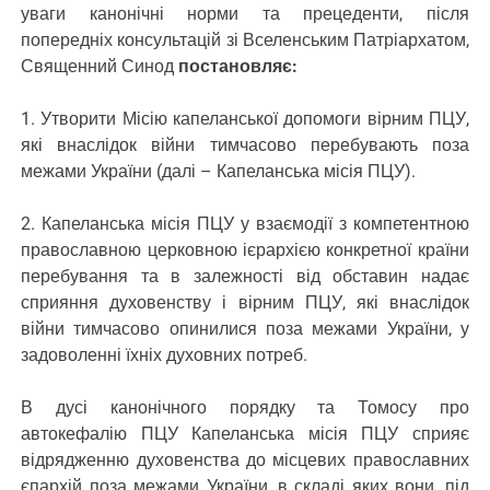
уваги канонічні норми та прецеденти, після
попередніх консультацій зі Вселенським Патріархатом,
Священний Синод
постановляє:
1. Утворити Місію капеланської допомоги вірним ПЦУ,
які внаслідок війни тимчасово перебувають поза
межами України (далі – Капеланська місія ПЦУ).
2. Капеланська місія ПЦУ у взаємодії з компетентною
православною церковною ієрархією конкретної країни
перебування та в залежності від обставин надає
сприяння духовенству і вірним ПЦУ, які внаслідок
війни тимчасово опинилися поза межами України, у
задоволенні їхніх духовних потреб.
В дусі канонічного порядку та Томосу про
автокефалію ПЦУ Капеланська місія ПЦУ сприяє
відрядженню духовенства до місцевих православних
єпархій поза межами України, в складі яких вони, під