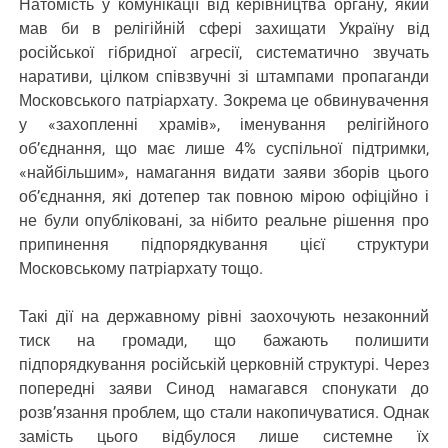
Натомість у комунікації від керівництва органу, який
мав би в релігійній сфері захищати Україну від
російської гібридної агресії, систематично звучать
наративи, цілком співзвучні зі штампами пропаганди
Московського патріархату. Зокрема це обвинувачення
у «захопленні храмів», іменування релігійного
об’єднання, що має лише 4% суспільної підтримки,
«найбільшим», намагання видати заяви зборів цього
об’єднання, які дотепер так повною мірою офіційно і
не були опубліковані, за нібито реальне рішення про
припинення підпорядкування цієї структури
Московському патріархату тощо.
Такі дії на державному рівні заохочують незаконний
тиск на громади, що бажають полишити
підпорядкування російській церковній структурі. Через
попередні заяви Синод намагався спонукати до
розв’язання проблем, що стали накопичуватися. Однак
замість цього відбулося лише системне їх