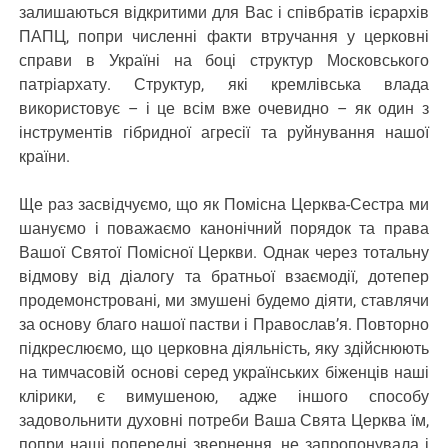
залишаються відкритими для Вас і співбратів ієрархів
ПАПЦ, попри численні факти втручання у церковні
справи в Україні на боці структур Московського
патріархату. Структур, які кремлівська влада
використовує – і це всім вже очевидно – як один з
інструментів гібридної агресії та руйнування нашої
країни.
Ще раз засвідчуємо, що як Помісна Церква-Сестра ми
шануємо і поважаємо канонічний порядок та права
Вашої Святої Помісної Церкви. Однак через тотальну
відмову від діалогу та братньої взаємодії, дотепер
продемонстровані, ми змушені будемо діяти, ставлячи
за основу благо нашої пастви і Православ’я. Повторно
підкреслюємо, що церковна діяльність, яку здійснюють
на тимчасовій основі серед українських біженців наші
клірики, є вимушеною, адже іншого способу
задовольнити духовні потреби Ваша Свята Церква їм,
попри наші попередні звернення, не запропонувала і