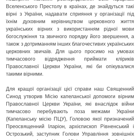
Вселенського Престолу в країнах, де знайдуться такі
вірні з України, надавати сприяння у організації під
їхнім духовним керівництвом церковного життя
українських вірних з використанням рідної мови
богослужіння та звичного порядку його звершення, а
також з дотриманням інших благочестивих українських
церковних звичаїв. Для цього просимо на умовах
тимчасового відрядження приймати кліриків
Православної Церкви України, які би опікувалися
такими вірними.
Для кращої організації цієї справи наш Священний
Синод утворив Місію капеланської допомоги вірним
Православної Церкви України, які внаслідок війни
тимчасово перебувають поза межами України
(Капеланську місію ПЦУ), Головою якої призначений
Преосвященний Іларіон, архієпископ Рівненський і
Острозький, заступник Голови Управління зовнішніх