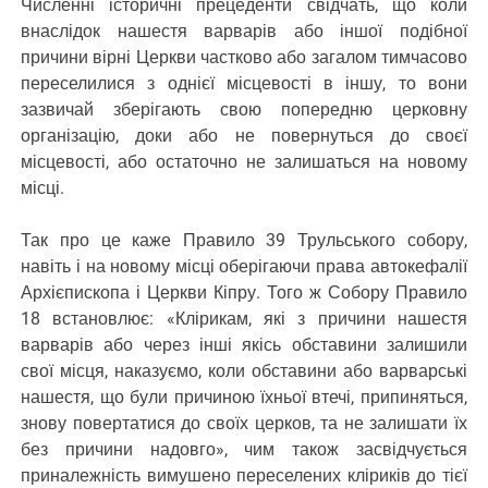
Численні історичні прецеденти свідчать, що коли
внаслідок нашестя варварів або іншої подібної
причини вірні Церкви частково або загалом тимчасово
переселилися з однієї місцевості в іншу, то вони
зазвичай зберігають свою попередню церковну
організацію, доки або не повернуться до своєї
місцевості, або остаточно не залишаться на новому
місці.
Так про це каже Правило 39 Трульського собору,
навіть і на новому місці оберігаючи права автокефалії
Архієпископа і Церкви Кіпру. Того ж Собору Правило
18 встановлює: «Клірикам, які з причини нашестя
варварів або через інші якісь обставини залишили
свої місця, наказуємо, коли обставини або варварські
нашестя, що були причиною їхньої втечі, припиняться,
знову повертатися до своїх церков, та не залишати їх
без причини надовго», чим також засвідчується
приналежність вимушено переселених кліриків до тієї