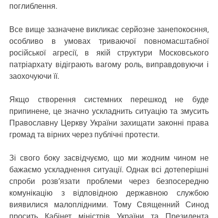
поглиблення.
Все вище зазначене викликає серйозне занепокоєння,
особливо в умовах триваючої повномасштабної
російської агресії, в якій структури Московського
патріархату відіграють вагому роль, виправдовуючи і
заохочуючи її.
Якщо створення системних перешкод не буде
припинене, це значно ускладнить ситуацію та змусить
Православну Церкву України захищати законні права
громад та вірних через публічні протести.
Зі свого боку засвідчуємо, що ми жодним чином не
бажаємо ускладнення ситуації. Однак всі дотеперішні
спроби розв’язати проблеми через безпосередню
комунікацію з відповідною державною службою
виявилися малоплідними. Тому Священний Синод
просить Кабінет міністрів України та Президента