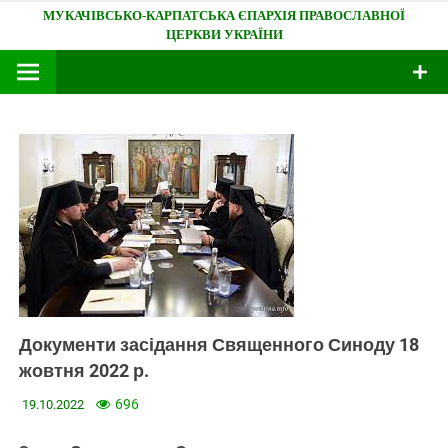
Skip
Мукачівсько-Карпатська єпархія
to
content
Документи засідання Священного Синоду 18
жовтня 2022 р.
696
19.10.2022