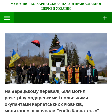
Skip
Мукачівсько-Карпатська єпархія
to
content
На Верецькому перевалі, біля могил
розстрілу мадярськими і польськими
окупантами Карпатських січовиків,
молитовно вшанували Героїв Карпатської