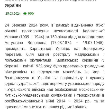
України
906
25.03.2024
24 березня 2024 року, в рамках відзначення 85-ої
річниці проголошення незалежності Карпатської
України (1939 – 1944) та 150-річчя від дня народження
Августина Волошина (17.03.1874 – 19.07.1945),
президента Карпатської України, на Верецькому
перевалі, біля могил розстрілу мадярськими і
польськими окупантами Карпатських січовиків у
березні – квітні 1939 року, було проведено громадське
віче-реквієм та відслужено молебень за мир і
благополуччя в Україні, за національну і духовну
єдність української нації, перемогу українського народу
і Українського війська над безбожними московськими
путінсько-гундяєвськими окупантами і терористами в
російсько-українській війні 2014 – 2024 рр., та за
щасливе і мирне життя наших рідних і рідних.