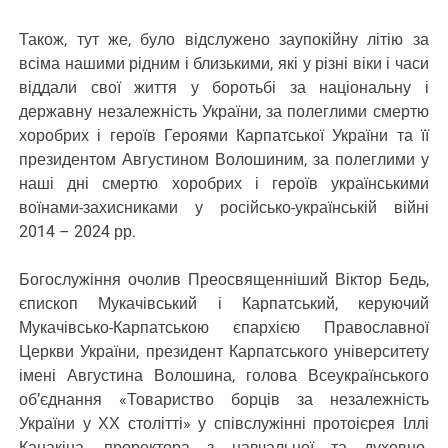
Також, тут же, було відслужено заупокійну літію за
всіма нашими рідним і близькими, які у різні віки і часи
віддали свої життя у боротьбі за національну і
державну незалежність України, за полеглими смертю
хоробрих і героїв Героями Карпатської України та її
президентом Августином Волошиним, за полеглими у
наші дні смертю хоробрих і героїв українськими
воїнами-захисниками у російсько-українській війні
2014 – 2024 рр.
Богослужіння очолив Преосвященніший Віктор Бедь,
єпископ Мукачівський і Карпатський, керуючий
Мукачівсько-Карпатською єпархією Православної
Церкви України, президент Карпатського університету
імені Августина Волошина, голова Всеукраїнського
об’єднання «Товариство борців за незалежність
України у ХХ столітті» у співслужінні протоієрея Іллі
Канакіна, проректора з навчальної та духовно-