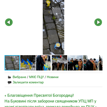
Вибране
/
МКЄ ПЦУ
/
Новини
Залишити коментар
Навігація
« Благовіщення Пресвятої Богородиці!
На Буковині після заборони священиком УПЦ МП у
записів
храмі відспівати воїна, громада перейшла до ПЦУ »