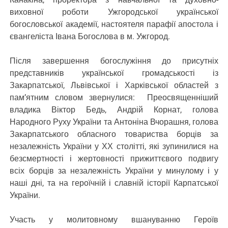
виховної роботи Ужгородської української
богословської академії, настоятеля парафії апостола і
євангеліста Івана Богослова в м. Ужгород.
Після завершення богослужіння до присутніх
представників української громадськості із
Закарпатської, Львівської і Харківської областей з
пам’ятним словом звернулися: Преосвященніший
владика Віктор Бедь, Андрій Корнат, голова
Народного Руху України та Антоніна Вчорашня, голова
Закарпатського обласного товариства борців за
незалежність України у ХХ столітті, які зупинилися на
безсмертності і жертовності прижиттєвого подвигу
всіх борців за незалежність України у минулому і у
наші дні, та на героїчній і славній історії Карпатської
України.
Участь у молитовному вшануванню Героїв