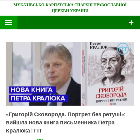
Skip
Мукачівсько-Карпатська єпархія
to
content
«Григорій Сковорода. Портрет без ретуші»:
вийшла нова книга письменника Петра
Кралюка | ГІТ