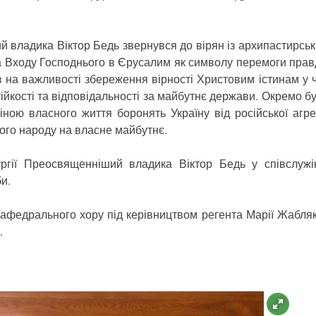
ладика Віктор Бедь звернувся до вірян із архипастирсь
та Входу Господнього в Єрусалим як символу перемоги прав
в на важливості збереження вірності Христовим істинам у 
тійкості та відповідальності за майбутнє держави. Окремо б
ціною власного життя боронять Україну від російської агрес
кого народу на власне майбутнє.
ї Преосвященніший владика Віктор Бедь у співслужі
и.
едрального хору під керівництвом регента Марії Жабляк
.