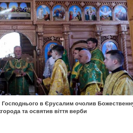
у Господнього в Єрусалим очолив Божественн
города та освятив віття верби