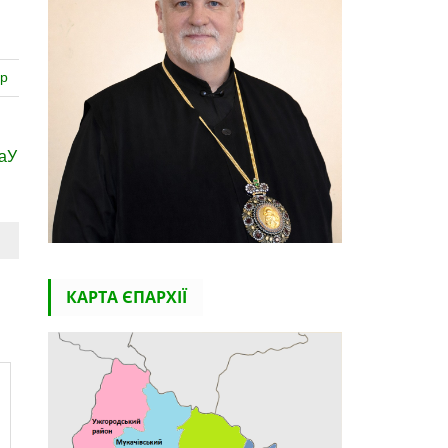
ар
КаУ
КАРТА ЄПАРХІЇ