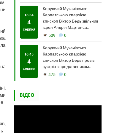
амі
Керуючий Мукачівсько-
їни
Карпатською єпархією
16:54
4
єпископ Віктор Бедь звільнив
ієрея Андрія Мартенса...
серпня
чий
509
0
ва,
йла
Керуючий Мукачівсько-
Карпатською єпархією
16:45
4
єпископ Віктор Бедь провів
она
зустріч з представником...
серпня
475
0
ні,
ВІДЕО
ими
е і
ів,
ь і