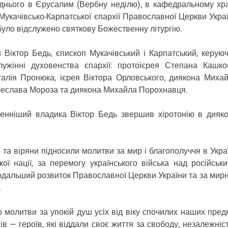
нього в Єрусалим (Вербну неділю), в кафедральному хр
Мукачівсько-Карпатської єпархії Православної Церкви Укра
) було відслужено святкову Божественну літургію.
тор Бедь, єпископ Мукачівський і Карпатський, керую
лужінні духовенства єпархії: протоієрея Степана Кашко
талія Пронюка, ієрея Віктора Орловського, диякона Миха
ячеслава Мороза та диякона Михайла Порохнавця.
нніший владика Віктор Бедь звершив хіротонію в дияк
а віряни підносили молитви за мир і благополуччя в Украї
кої нації, за перемогу українського війська над російськ
 подальший розвиток Православної Церкви України та за мирн
.
молитви за упокій душ усіх від віку спочилих наших предк
нів — героїв, які віддали своє життя за свободу, незалежніст