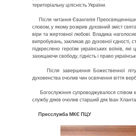
територіальну цілісність України.
Після читання Євангелія Преосвященніший в
словом, у якому розкрив духовний зміст свя
віри та жертовної любові. Владика наголоси
випробувань, закликав до духовної єдності, с
підкреслено героїзм українських воїнів, які 
захищаючи свободу, гідність і право українсь
Після завершення Божественної літургі
духовенства очолив чин освячення віття верб
Богослужіння супроводжувалося співом каф
службу дяків очолив старший дяк Іван Хланта
Пресслужба М
КЄ
ПЦУ