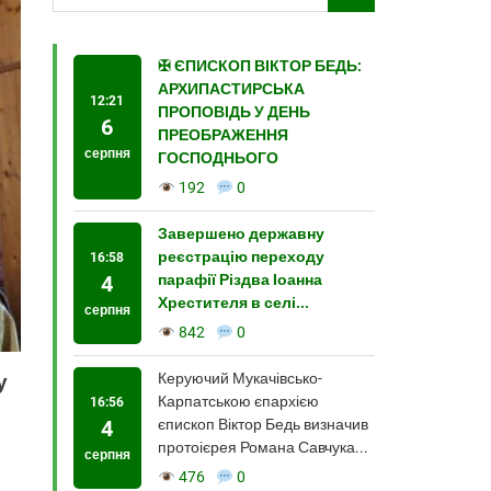
✠ ЄПИСКОП ВІКТОР БЕДЬ:
АРХИПАСТИРСЬКА
12:21
ПРОПОВІДЬ У ДЕНЬ
6
ПРЕОБРАЖЕННЯ
серпня
ГОСПОДНЬОГО
192
0
Завершено державну
реєстрацію переходу
16:58
4
парафії Різдва Іоанна
Хрестителя в селі...
серпня
842
0
Керуючий Мукачівсько-
у
Карпатською єпархією
16:56
4
єпископ Віктор Бедь визначив
протоієрея Романа Савчука...
серпня
476
0