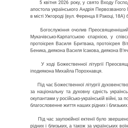
5 квітня 2026 року, у свято Входу Господ
апостола українського Андрія Первозваного 
в місті Ужгороді (вул. Ференца ІІ Ракоці, 18А
Богослужіння очолив Преосвященніший Вік
Мукачівсько-Карпатською єпархією, у співс
протоієрея Василя Бритвака, протоієрея Ві
Беника, диякона Василя Ісакова, диякона В’
У ході Божественної літургії Преосвяще
іподиякона Михайла Порохнавця.
Під час Божественної літургії духовенство т
за національну та духовну єдність українсь
окупантами у російсько-українській війні, за
благословенне життя наших рідних і близьких
Під час заупокійної ектенії було звершено 
рідних і близьких, а також за українських вої