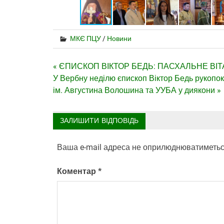
МКЄ ПЦУ
/
Новини
Навігація
« ЄПИСКОП ВІКТОР БЕДЬ: ПАСХАЛЬНЕ В
У Вербну неділю єпископ Віктор Бедь рукопо
записів
ім. Августина Волошина та УУБА у диякони »
ЗАЛИШИТИ ВІДПОВІДЬ
Ваша e-mail адреса не оприлюднюватиметьс
Коментар
*