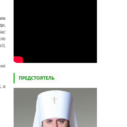
ким
ди,
час
уло
ії,
нні
ПРЕДСТОЯТЕЛЬ
, а