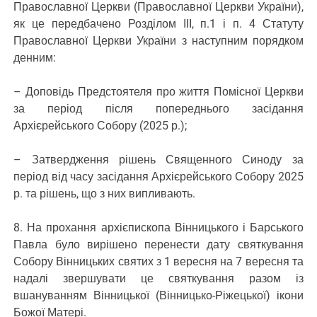
Православної Церкви (Православної Церкви України),
як це передбачено Розділом ІІІ, п.1 і п. 4 Статуту
Православної Церкви України з наступним порядком
денним:
– Доповідь Предстоятеля про життя Помісної Церкви
за період після попереднього засідання
Архієрейського Собору (2025 р.);
– Затвердження рішень Священного Синоду за
період від часу засідання Архієрейського Собору 2025
р. та рішень, що з них випливають.
8. На прохання архієпископа Вінницького і Барського
Павла було вирішено перенести дату святкування
Собору Вінницьких святих з 1 вересня на 7 вересня та
надалі звершувати це святкування разом із
вшануванням Вінницької (Вінницько-Ріжецької) ікони
Божої Матері.