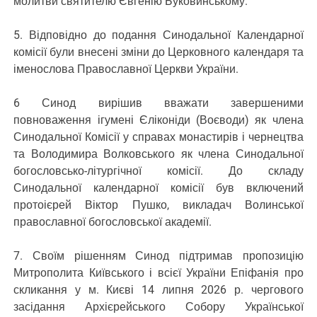
молитви святителю Євгенію Буковинському.
5. Відповідно до подання Синодальної Календарної
комісії були внесені зміни до Церковного календаря та
іменослова Православної Церкви України.
6 Синод вирішив вважати завершеними
повноваження ігумені Єліконіди (Воєводи) як члена
Синодальної Комісії у справах монастирів і чернецтва
та Володимира Волковського як члена Синодальної
богословсько-літургічної комісії. До складу
Синодальної календарної комісії був включений
протоієрей Віктор Пушко, викладач Волинської
православної богословської академії.
7. Своїм рішенням Синод підтримав пропозицію
Митрополита Київського і всієї України Епіфанія про
скликання у м. Києві 14 липня 2026 р. чергового
засідання Архієрейського Собору Української