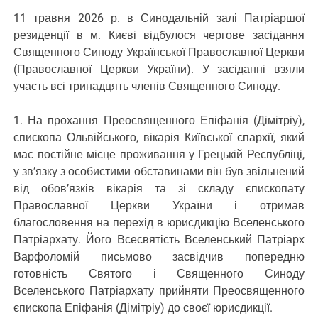
11 травня 2026 р. в Синодальній залі Патріаршої
резиденції в м. Києві відбулося чергове засідання
Священного Синоду Української Православної Церкви
(Православної Церкви України). У засіданні взяли
участь всі тринадцять членів Священного Синоду.
1. На прохання Преосвященного Епіфанія (Дімітріу),
єпископа Ольвійського, вікарія Київської єпархії, який
має постійне місце проживання у Грецькій Республіці,
у зв’язку з особистими обставинами він був звільнений
від обов’язків вікарія та зі складу єпископату
Православної Церкви України і отримав
благословення на перехід в юрисдикцію Вселенського
Патріархату. Його Всесвятість Вселенський Патріарх
Варфоломій письмово засвідчив попередню
готовність Святого і Священного Синоду
Вселенського Патріархату прийняти Преосвященного
єпископа Епіфанія (Дімітріу) до своєї юрисдикції.