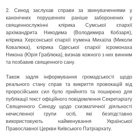
2. Синод заслухав справи за звинуваченнями у
канонічних порушеннях раніше заборонених у
священнослужінні клірика Сумської єпархії
архімандрита Никодима (Володимира Кобзаря),
клірика Херсонської єпархії ігумена Михаїла (Миколи
Ковалюка), клірика Одеської єпархії ієромонаха
Никона (Юрія Граблюка), визнав кожного з них винним
та позбавив священного сану.
Також задля інформування громадськості щодо
реального стану справ та викриття провокацій від
проросійських сил було прийнято та поширено для
публікації текст офіційного повідомлення Секретаріату
Священного Синоду щодо схизматичної діяльності
нечисленної групи осіб, які безпідставно
використовують найменування Української
Православної Церкви Київського Патріархату.