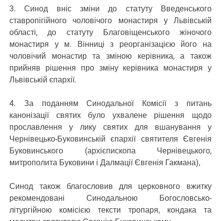
3. Синод вніс зміни до статуту Введенського
ставропігійного чоловічого монастиря у Львівській
області, до статуту Благовіщенського жіночого
монастиря у м. Вінниці з реорганізацією його на
чоловічий монастир та зміною керівника, а також
прийняв рішення про зміну керівника монастиря у
Львівській єпархії.
4. За поданням Синодальної Комісії з питань
канонізації святих було ухвалене рішення щодо
прославлення у лику святих для вшанування у
Чернівецько-Буковинській єпархії святителя Євгенія
Буковинського (архієпископа Чернівецького,
митрополита Буковини і Далмації Євгенія Гакмана),
Синод також благословив для церковного вжитку
рекомендовані Синодальною Богословсько-
літургійною комісією тексти тропаря, кондака та