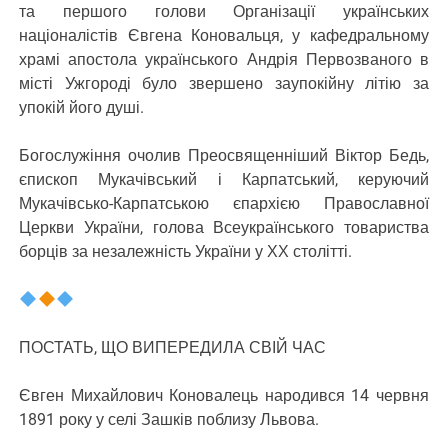
та першого голови Організації українських
націоналістів Євгена Коновальця, у кафедральному
храмі апостола українського Андрія Первозваного в
місті Ужгороді було звершено заупокійну літію за
упокій його душі.
Богослужіння очолив Преосвященніший Віктор Бедь,
єпископ Мукачівський і Карпатський, керуючий
Мукачівсько-Карпатською єпархією Православної
Церкви України, голова Всеукраїнського товариства
борців за незалежність України у ХХ столітті.
ПОСТАТЬ, ЩО ВИПЕРЕДИЛА СВІЙ ЧАС
Євген Михайлович Коновалець народився 14 червня
1891 року у селі Зашків поблизу Львова.