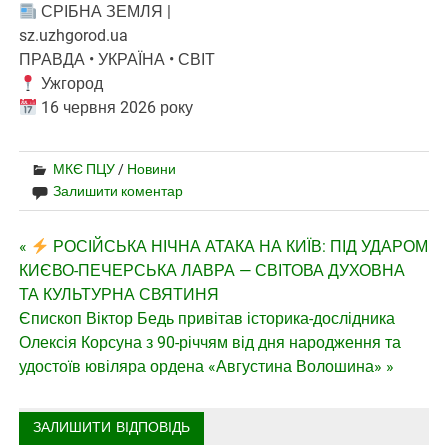
СРІБНА ЗЕМЛЯ |
sz.uzhgorod.ua
ПРАВДА • УКРАЇНА • СВІТ
Ужгород
16 червня 2026 року
МКЄ ПЦУ
/
Новини
Залишити коментар
Навігація
«
РОСІЙСЬКА НІЧНА АТАКА НА КИЇВ: ПІД УДАРОМ
КИЄВО-ПЕЧЕРСЬКА ЛАВРА — СВІТОВА ДУХОВНА
записів
ТА КУЛЬТУРНА СВЯТИНЯ
Єпископ Віктор Бедь привітав історика-дослідника
Олексія Корсуна з 90-річчям від дня народження та
удостоїв ювіляра ордена «Августина Волошина» »
ЗАЛИШИТИ ВІДПОВІДЬ