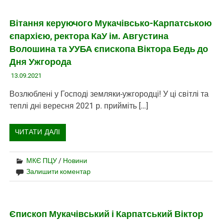
Вітання керуючого Мукачівсько-Карпатською
єпархією, ректора КаУ ім. Августина
Волошина та УУБА єпископа Віктора Бедь до
Дня Ужгорода
13.09.2021
Возлюблені у Господі земляки-ужгородці! У ці світлі та
теплі дні вересня 2021 р. прийміть […]
ЧИТАТИ ДАЛІ
МКЄ ПЦУ
/
Новини
Залишити коментар
Єпископ Мукачівський і Карпатський Віктор