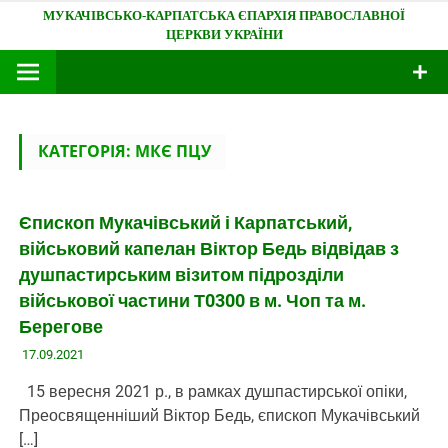
Skip
Мукачівсько-Карпатська єпархія
to
content
КАТЕГОРІЯ:
МКЄ ПЦУ
Єпископ Мукачівський і Карпатський,
військовий капелан Віктор Бедь відвідав з
душпастирським візитом підрозділи
військової частини Т0300 в м. Чоп та м.
Берегове
17.09.2021
15 вересня 2021 р., в рамках душпастирської опіки,
Преосвященніший Віктор Бедь, єпископ Мукачівський
[…]