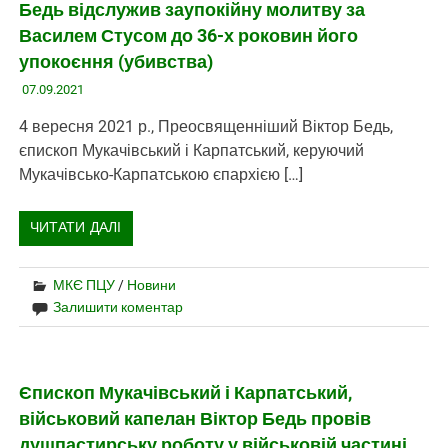
Бедь відслужив заупокійну молитву за
Василем Стусом до 36-х роковин його
упокоєння (убивства)
07.09.2021
4 вересня 2021 р., Преосвященніший Віктор Бедь,
єпископ Мукачівський і Карпатський, керуючий
Мукачівсько-Карпатською єпархією […]
ЧИТАТИ ДАЛІ
МКЄ ПЦУ
/
Новини
Залишити коментар
Єпископ Мукачівський і Карпатський,
військовий капелан Віктор Бедь провів
душпастирську роботу у військовій частині