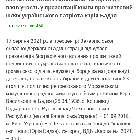
взяв участь у презентації книги про життєвий
шлях українського патріота Юрія Бадзя
460
18.08.2021
17 серпня 2021 р., в пресцентрі Закарпатської
обласної державної адміністрації відбулася
презентація біографічного видання про життєвий
подвиг і життя українського патріота, політичного і
громадського діяча, науковця, борця за національну і
державну незалежність України в другій половині ХХ
століття, політично репресованого Московським
комуністично-радянським окупаційним режимом Юрія
Васильовича Бадзя (25.04.1936, с. Копинівці
Підкарпатської Русі у складі Чехословацької
Республіки (надалі Карпатська Україна) — 01.09.2018,
м. Київ, Україна) – «Не зрікаючись любові до України»
(життєпис Юрія Бадзя), Ужгород, ВДВ «Карпати», 2021.
– 368 с.