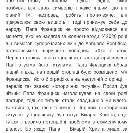
аргентинському популізмі. Однак лідер, який
позбувається своїх символів і каже іншим, що він
рівний їм, насправді робить протилежне: він
підкреслює свою вищість і тоді принижує себе до
народу. Папа Франциск не просто відмовився від
моцетти, якої не надягав за жодної нагоди. У 2020 році
він вимагав суперечливих змін до Annuario Pontificio,
ватиканського щорічного довідника «Хто є хто».
Перша сторінка цього щорічника завжди присвячена
Папі з усіма його титулами. Папа Франциск обрав
інший підхід: на першій сторінці було розміщено ім’я
Франциска і його біографію, а на наступній сторінці —
перелік так званих «історичних титулів». Посил був
чіткий: Папа Франциск наголошував на своїй ролі
пастиря, тоді як титули стали спадщиною минулого.
Важливою, так, але історичною. Першим з «історичних
титулів» у щорічнику був титул Вікарія Христа, і це
також створило потенційні проблеми в екуменічному
діалозі. Бо якщо Папа — Вікарій Христа лише за