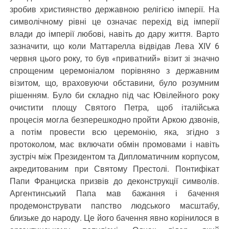
зробив християнство державною релігією імперії. На
символічному рівні це означає перехід від імперії
влади до імперії любові, навіть до дару життя. Варто
зазначити, що коли Маттарелла відвідав Лева XIV 6
червня цього року, то був «приватний» візит зі значно
спрощеним церемоніалом порівняно з державним
візитом, що, враховуючи обставини, було розумним
рішенням. Було би складно під час Ювілейного року
очистити площу Святого Петра, щоб італійська
процесія могла безперешкодно пройти Аркою дзвонів,
а потім провести всю церемонію, яка, згідно з
протоколом, має включати обмін промовами і навіть
зустріч між Президентом та Дипломатичним корпусом,
акредитованим при Святому Престолі. Понтифікат
Папи Франциска призвів до деконструкції символів.
Аргентинський Папа мав бажання і бачення
продемонструвати папство людського масштабу,
близьке до народу. Це його бачення явно корінилося в