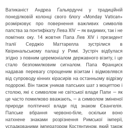
Ватиканіст Андреа Ґальярдуччі у традиційній
понеділковій колонці свого блогу «Monday Vatican»
розмірковує про повернення важливих символів
папства за понтифікату Лева XIV — як видимих, так і не
помітних оку. 14 жовтня Папа Лев XIV і президент
Італії Серджіо Маттарелла зустрілися в
Квіринальському палаці у Римі. Зустріч відбулася
згідно з повним церемоніалом державного візиту, і це
стало безпомилковим сигналом. Папа Франциск
надавав перевагу спрощеним візитам і відмовлявся
від супроводу кінних кірасирів на останньому відрізку
подорожі. Він також уникав папських шат з моцеттою і
столою, які є символом не світської влади Папи — як
це часто помилково вважають, — а символом зміненої
природи політичної влади під знаком Євангелія.
Папське вбрання червоно-біле, оскільки воно
натхнене знаками розрізнення Римської імперії,
успадкованими імператором Костянтином, який також