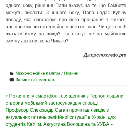
одного боку, рішення Папи вказує на те, що Ґамбетті
можуть вислати. З іншого боку, Папа надає Купічу
посаду, яка сигналізує про його прощання з Чикаго,
але про яку він потенційно нічого не знає. Чи це спосіб
вказати йому на вихід? Чи вказує це на майбутню
заміну архієпископа Чикаго?
Джерело:credo.pro
Міжконфесійна палітра
/
Новини
Залишити коментар
Навігація
« Покаяння у смартфоні: священник з Тернопільщини
створив мобільний застосунок для сповіді
записів
Професор Олександр Саган прочитав лекцію з
актуальних питань релігійної ситуації в Україні для
студентів КаУ ім. Августина Волошина та УУБА »