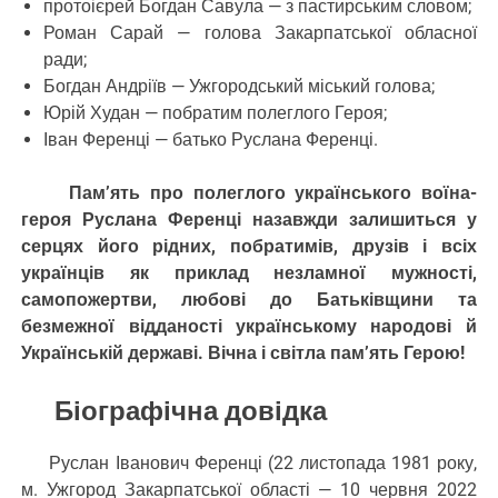
протоієрей Богдан Савула — з пастирським словом;
Роман Сарай — голова Закарпатської обласної
ради;
Богдан Андріїв — Ужгородський міський голова;
Юрій Худан — побратим полеглого Героя;
Іван Ференці — батько Руслана Ференці.
Пам’ять про полеглого українського воїна-
героя Руслана Ференці назавжди залишиться у
серцях його рідних, побратимів, друзів і всіх
українців як приклад незламної мужності,
самопожертви, любові до Батьківщини та
безмежної відданості українському народові й
Українській державі. Вічна і світла пам’ять Герою!
Біографічна довідка
Руслан Іванович Ференці (22 листопада 1981 року,
м. Ужгород Закарпатської області — 10 червня 2022