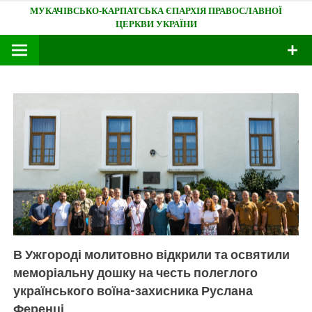
Skip
Мукачівсько-Карпатська єпархія
to
content
В Ужгороді молитовно відкрили та освятили
меморіальну дошку на честь полеглого
українського воїна-захисника Руслана
Ференці