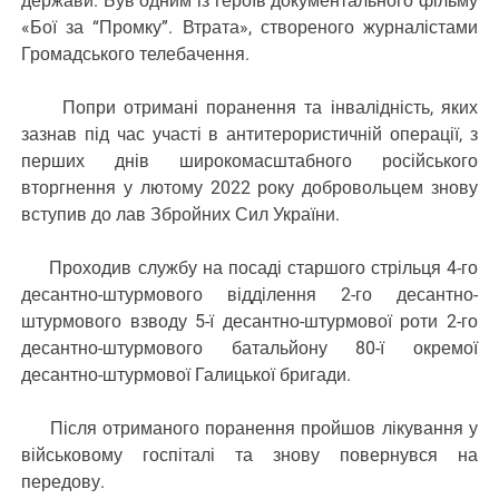
держави. Був одним із героїв документального фільму
«Бої за “Промку”. Втрата», створеного журналістами
Громадського телебачення.
Попри отримані поранення та інвалідність, яких
зазнав під час участі в антитерористичній операції, з
перших днів широкомасштабного російського
вторгнення у лютому 2022 року добровольцем знову
вступив до лав Збройних Сил України.
Проходив службу на посаді старшого стрільця 4-го
десантно-штурмового відділення 2-го десантно-
штурмового взводу 5-ї десантно-штурмової роти 2-го
десантно-штурмового батальйону 80-ї окремої
десантно-штурмової Галицької бригади.
Після отриманого поранення пройшов лікування у
військовому госпіталі та знову повернувся на
передову.