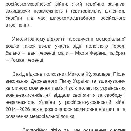
російсько-української війни, який героїчно загинув,
захищаючи незалежність і територіальну цілісність
України під час широкомасштабного російського
вторгнення.
У молитовному відкритті та освяченні меморіальної
дошки також взяли участь рідні полеглого Героя:
батько — Іван Ференці, мати — Марія Ференці та брат
— Роман Ференці.
Захід відкрив полковник Микола Журавльов. Після
виконання Державного Гімну України та вшанування
хвилиною мовчання пам’яті всіх полеглих українських
воїнів-захисників, які віддали свої життя за свободу і
незалежність України у російсько-українській війні
2014–2026 років, розпочалося молитовне відкриття та
освячення меморіальної дошки.
Заупокійну літію та чин освячення очолив