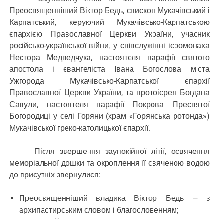
Преосвященніший Віктор Бедь, єпископ Мукачівський і
Карпатський, керуючий Мукачівсько-Карпатською
єпархією Православної Церкви України, учасник
російсько-української війни, у співслужінні ієромонаха
Нестора Медведчука, настоятеля парафії святого
апостола і євангеліста Івана Богослова міста
Ужгорода Мукачівсько-Карпатської єпархії
Православної Церкви України, та протоієрея Богдана
Савули, настоятеля парафії Покрова Пресвятої
Богородиці у селі Горяни (храм «Горянська ротонда»)
Мукачівської греко-католицької єпархії.
Після звершення заупокійної літії, освячення
меморіальної дошки та окроплення її свяченою водою
до присутніх звернулися:
Преосвященніший владика Віктор Бедь — з
архипастирським словом і благословенням;